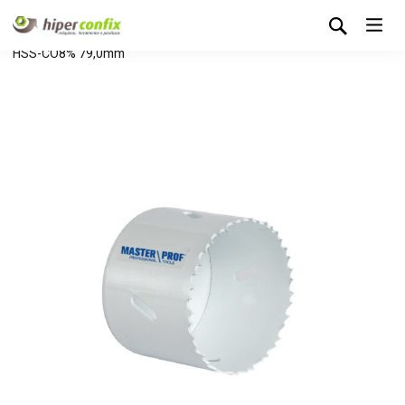
Início
Loja Hipertintas
Sem categoria
Serra Craneana
HSS-CO8% 79,0mm