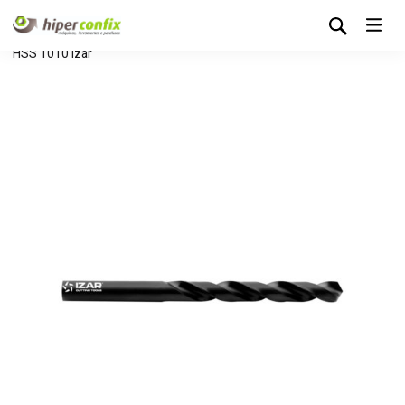
Início
Loja Hipertintas
Consumíveis
Brocas
Broca
HSS 1010 Izar