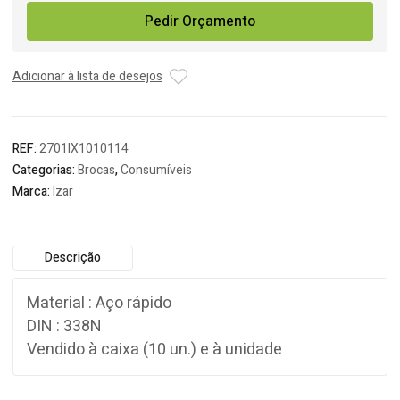
Broca
Pedir Orçamento
HSS
1010
Izar
Adicionar à lista de desejos
REF:
2701IX1010114
Categorias:
Brocas
,
Consumíveis
Marca:
Izar
Descrição
Material : Aço rápido
DIN : 338N
Vendido à caixa (10 un.) e à unidade