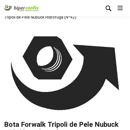
Início
Loja Hipertintas
Sem categoria
Bota Forwalk
Tripoli de Pele Nubuck Hidrófuga (Nº42)
Bota Forwalk Tripoli de Pele Nubuck