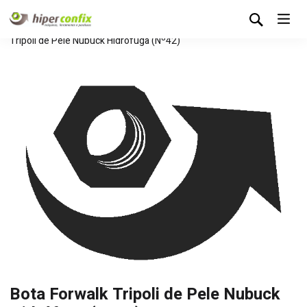
Início
Loja Hipertintas
Sem categoria
Bota Forwalk
Tripoli de Pele Nubuck Hidrófuga (Nº42)
Bota Forwalk Tripoli de Pele Nubuck