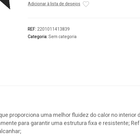
Adicionar à lista de desejos
Tripoli
de
Pele
Nubuck
REF:
2201011413839
Hidrófuga
Categoria:
Sem categoria
(Nº42)
ue proporciona uma melhor fluidez do calor no interior 
ente para garantir uma estrutura fixa e resistente; Re
alcanhar;