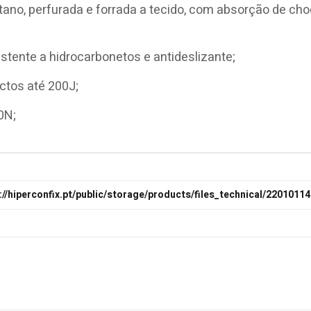
ano, perfurada e forrada a tecido, com absorção de ch
stente a hidrocarbonetos e antideslizante;
actos até 200J;
0N;
://hiperconfix.pt/public/storage/products/files_technical/2201011