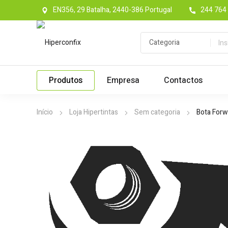
EN356, 29 Batalha, 2440-386 Portugal
244 764 
Produtos
Empresa
Contactos
Início
Loja Hipertintas
Sem categoria
Bota Forw