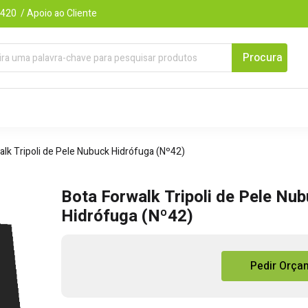
420 / Apoio ao Cliente
alk Tripoli de Pele Nubuck Hidrófuga (Nº42)
Bota Forwalk Tripoli de Pele Nu
Hidrófuga (Nº42)
Quantidade
Pedir Orça
de
Bota
Forwalk