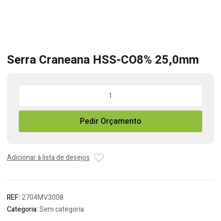
Serra Craneana HSS-CO8% 25,0mm
Quantidade
de
Serra
Pedir Orçamento
Craneana
HSS-
CO8%
25,0mm
Adicionar à lista de desejos
REF:
2704MV3008
Categoria:
Sem categoria