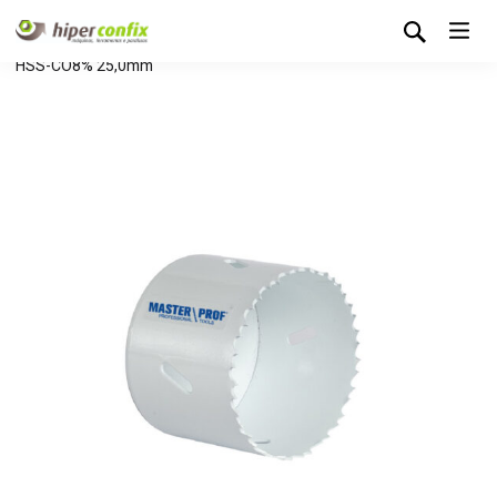
Início
Loja Hipertintas
Sem categoria
Serra Craneana
HSS-CO8% 25,0mm