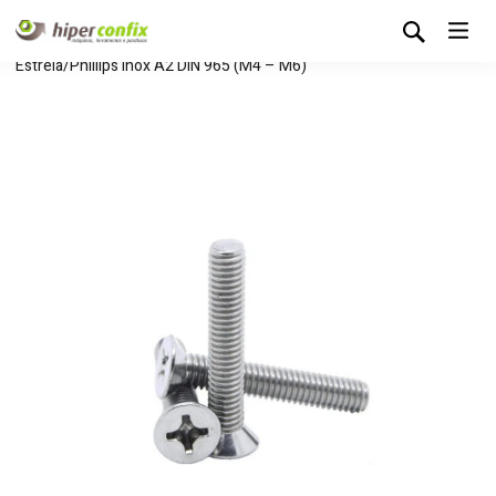
Início
Loja Hipertintas
Sem categoria
Parafuso
Estrela/Phillips Inox A2 DIN 965 (M4 – M6)