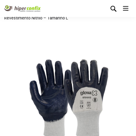
Início
Loja Hipertintas
Sem categoria
Luva Jersey c/
Revestimento Nitrilo – Tamanho L