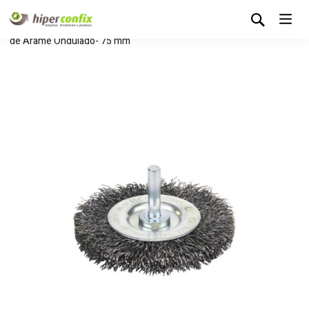
Início
Loja Hipertintas
Sem categoria
Escova Circular
de Arame Ondulado- 75 mm