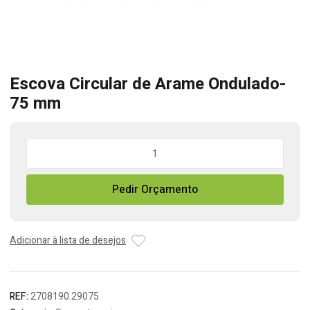
Escova Circular de Arame Ondulado-
75 mm
Quantidade
de
Escova
Pedir Orçamento
Circular
de
Arame
Ondulado-
Adicionar à lista de desejos
75
mm
REF:
2708190.29075