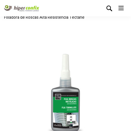
Início
Loja Hipertintas
Colas e Vedantes
Cola
Cola
Fixadora de Roscas Alta Resistência Tectane