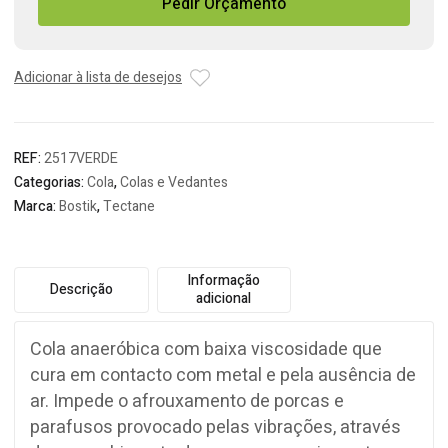
Pedir Orçamento
Fixadora
de
Roscas
Alta
Adicionar à lista de desejos
Resistência
Tectane
REF:
2517VERDE
Categorias:
Cola
,
Colas e Vedantes
Marca:
Bostik
,
Tectane
Informação
Descrição
adicional
Cola anaeróbica com baixa viscosidade que
cura em contacto com metal e pela ausência de
ar. Impede o afrouxamento de porcas e
parafusos provocado pelas vibrações, através