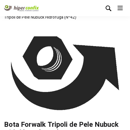
Início
Loja Hipertintas
Sem categoria
Bota Forwalk
Tripoli de Pele Nubuck Hidrófuga (Nº42)
Bota Forwalk Tripoli de Pele Nubuck