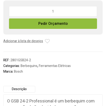
Quantidade
de
Berbequim
Pedir Orçamento
Percussão
Bosch
GSB
24-
Adicionar à lista de desejos
2
Professional
REF:
2801GSB24-2
Categorias:
Berbequins
,
Ferramentas Elétricas
Marca:
Bosch
Descrição
O GSB 24-2 Professional é um berbequim com