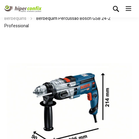
Início
Loja Hipertintas
Ferramentas Elétricas
Berbequins
Berbequim Percussão Bosch GSB 24-2
Professional