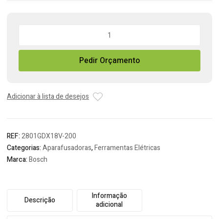
Quantidade
de
Aparafusadora
Pedir Orçamento
Impacto
Bosch
GDX
18V-
Adicionar à lista de desejos
200
Professional
REF:
2801GDX18V-200
Categorias:
Aparafusadoras
,
Ferramentas Elétricas
Marca:
Bosch
Informação
Descrição
adicional