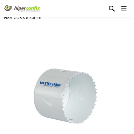
Início
Loja Hipertintas
Sem categoria
Serra Craneana
HSS-CO8% 59,0mm