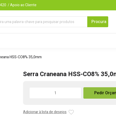
420 / Apoio ao Cliente
aneana HSS-CO8% 35,0mm
Serra Craneana HSS-CO8% 35,
Quantidade
Pedir Orça
de
Serra
Craneana
Adicionar à lista de desejos
HSS-