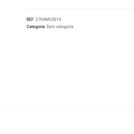
CO8%
35,0mm
REF:
2704MV3014
Categoria:
Sem categoria