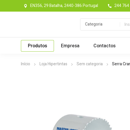
EN356, 29 Batalha, 2440-386 Portugal
244 764 
Produtos
Empresa
Contactos
Início
Loja Hipertintas
Sem categoria
Serra Cr