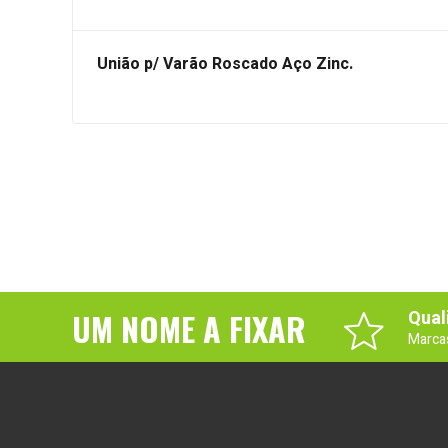
União p/ Varão Roscado Aço Zinc.
UM NOME A FIXAR
Qual
Marca