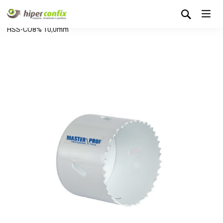
Início
Loja Hipertintas
Sem categoria
Serra Craneana
HSS-CO8% 10,0mm