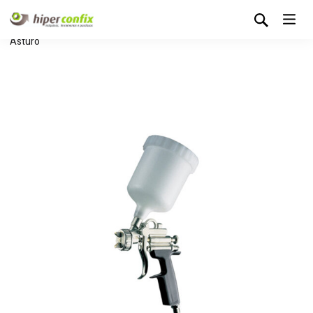
Início
Loja Hipertintas
Pistolas
Pistola de Pintura
Asturo