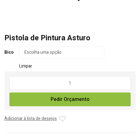
Pistola de Pintura Asturo
Bico
Limpar
Quantidade
de
Pistola
Pedir Orçamento
de
Pintura
Asturo
Adicionar à lista de desejos