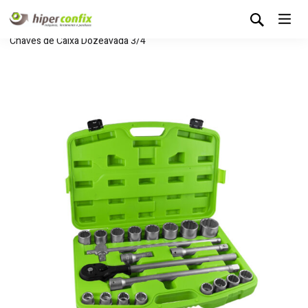
Início
Loja Hipertintas
Sem categoria
Jogo de 21
Chaves de Caixa Dozeavada 3/4“