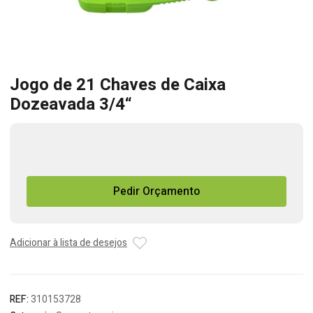
Jogo de 21 Chaves de Caixa
Dozeavada 3/4“
Quantidade
de
Jogo
Pedir Orçamento
de
21
Chaves
de
Adicionar à lista de desejos
Caixa
Dozeavada
3/4``
REF:
310153728