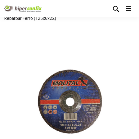
Início
Loja Hipertintas
Sem categoria
Disco de
Rebarbar Ferro (125x6x22)