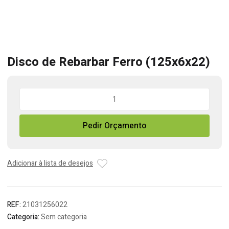
Disco de Rebarbar Ferro (125x6x22)
Quantidade
de
Disco
Pedir Orçamento
de
Rebarbar
Ferro
(125x6x22)
Adicionar à lista de desejos
REF:
21031256022
Categoria:
Sem categoria