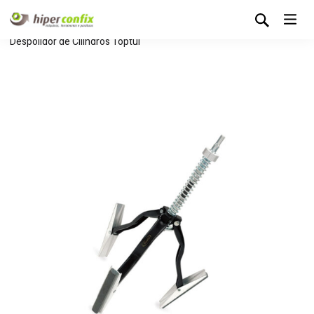
Início
Loja Hipertintas
Ferramentas Manuais
Despolidor de Cilindros Toptul