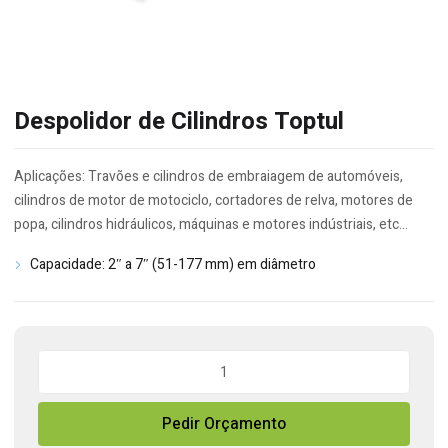
Despolidor de Cilindros Toptul
Aplicações: Travões e cilindros de embraiagem de automóveis,
cilindros de motor de motociclo, cortadores de relva, motores de
popa, cilindros hidráulicos, máquinas e motores indústriais, etc…
Capacidade: 2″ a 7″ (51-177 mm) em diâmetro
Quantidade
de
Despolidor
Pedir Orçamento
de
Cilindros