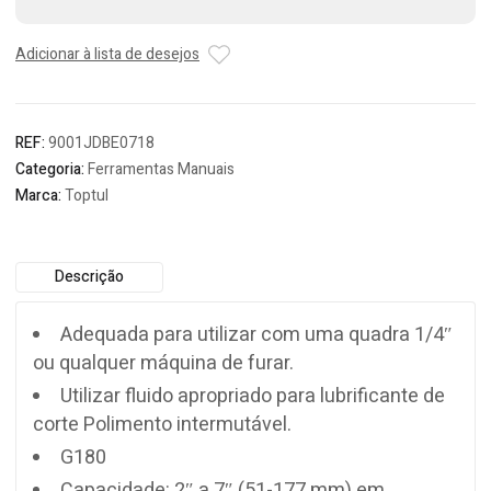
Toptul
Adicionar à lista de desejos
REF:
9001JDBE0718
Categoria:
Ferramentas Manuais
Marca:
Toptul
Descrição
Adequada para utilizar com uma quadra 1/4″
ou qualquer máquina de furar.
Utilizar fluido apropriado para lubrificante de
corte Polimento intermutável.
G180
Capacidade: 2″ a 7″ (51-177 mm) em