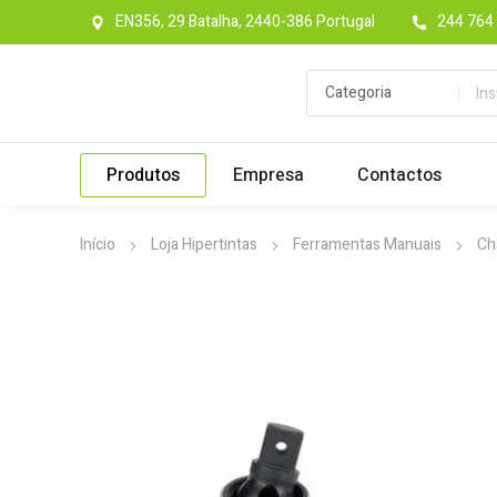
EN356, 29 Batalha, 2440-386 Portugal
244 764 
Produtos
Empresa
Contactos
Início
Loja Hipertintas
Ferramentas Manuais
Ch