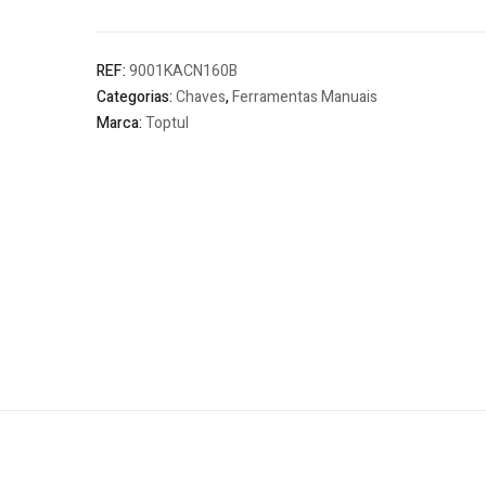
1/2"
Toptul
REF:
9001KACN160B
Categorias:
Chaves
,
Ferramentas Manuais
Marca:
Toptul