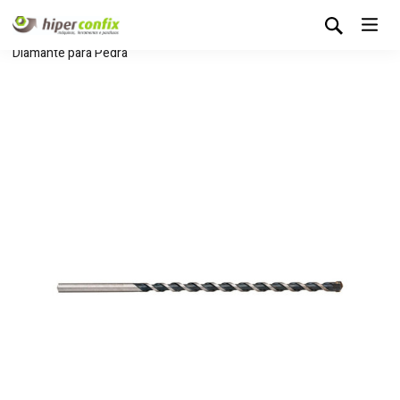
Início
Loja Hipertintas
Consumíveis
Brocas
Broca
Diamante para Pedra