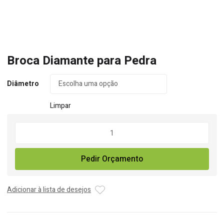
Broca Diamante para Pedra
Diâmetro
Limpar
Quantidade
de
Broca
Pedir Orçamento
Diamante
para
Pedra
Adicionar à lista de desejos