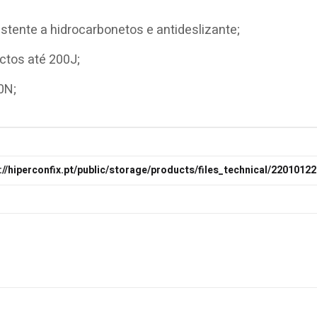
stente a hidrocarbonetos e antideslizante;
actos até 200J;
0N;
://hiperconfix.pt/public/storage/products/files_technical/2201012