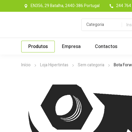
EN356, 29 Batalha, 2440-386 Portugal
244 764 
Produtos
Empresa
Contactos
Início
Loja Hipertintas
Sem categoria
Bota Forw