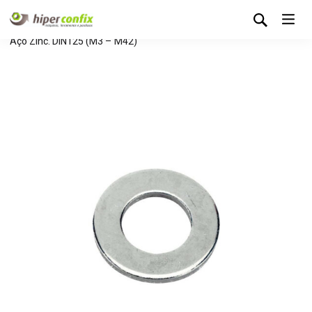
Início
Loja Hipertintas
Sem categoria
Anilha de Chapa
Aço Zinc. DIN125 (M3 – M42)