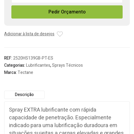
Spray
Pedir Orçamento
Lubrificante
Extra
HS139
Adicionar à lista de desejos
REF:
2520HS139GB-PT-ES
Categorias:
Lubrificantes
,
Sprays Técnicos
Marca:
Tectane
Descrição
Spray EXTRA lubrificante com rápida
capacidade de penetração. Especialmente
indicado para uma lubrificação duradoura em
situações sujeitas a cargas elevadas e grandes