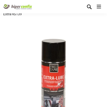
Início
Loja Hipertintas
Lubrificantes
Spray Lubrificante
Extra HS139