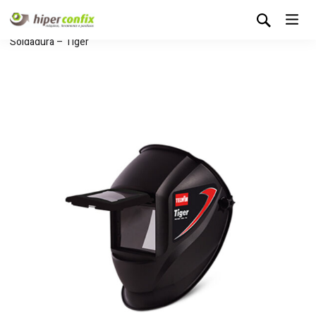
Início
Loja Hipertintas
Sem categoria
Máscara de
Soldadura – Tiger