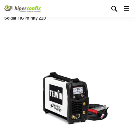
Início
Loja Hipertintas
Sem categoria
Maquina de
Soldar TIG Infinity 220