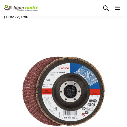
Início
Loja Hipertintas
Sem categoria
Disco Lamelado
(115×22) P80