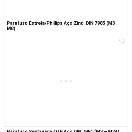
Parafuso Estrela/Phillips Aço Zinc. DIN 7985 (M3 –
M8)
Parafuso Sextavada 10.9 Aço DIN 7991 (M3 – M24)