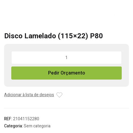
Disco Lamelado (115×22) P80
Quantidade
de
Disco
Pedir Orçamento
Lamelado
(115x22)
P80
Adicionar à lista de desejos
REF:
21041152280
Categoria:
Sem categoria