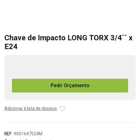
Chave de Impacto LONG TORX 3/4´´ x
E24
Quantidade
de
Chave
Pedir Orçamento
de
Impacto
LONG
TORX
Adicionar à lista de desejos
3/4
´´
x
REF:
9001647524M
E24