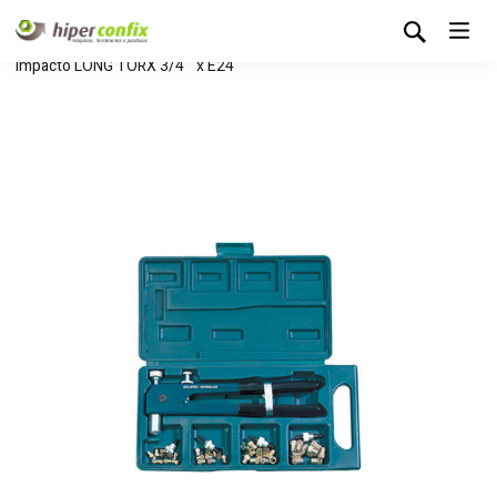
Início
Loja Hipertintas
Sem categoria
Chave de
Impacto LONG TORX 3/4´´ x E24