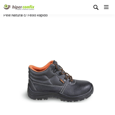
Início
Loja Hipertintas
Sem categoria
Bota Beta em
Pele Natural c/ Feixo Rápido