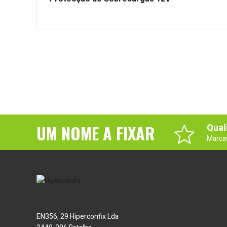
UM NOME A FIXAR
Qual
Marca
EN356, 29 Hiperconfix Lda