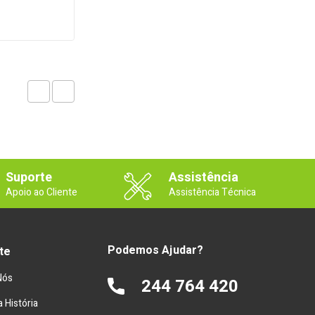
Suporte
Assistência
Apoio ao Cliente
Assistência Técnica
Podemos Ajudar?
te
Nós
244 764 420
 História