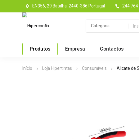
EN356, 29 Batalha, 2440-386 Portugal
244 764 
Produtos
Empresa
Contactos
Início
Loja Hipertintas
Consumíveis
Alicate de 