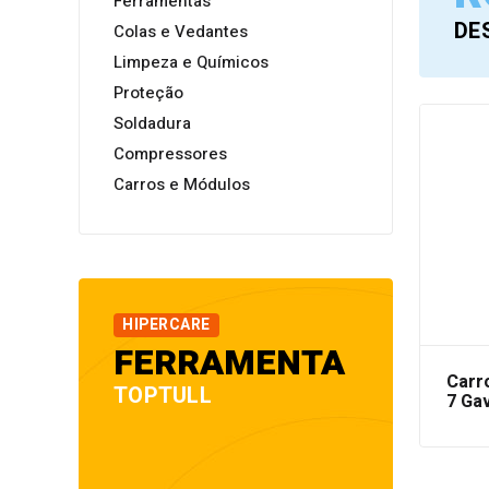
Ferramentas
DE
Colas e Vedantes
Limpeza e Químicos
Proteção
Soldadura
Compressores
Carros e Módulos
HIPERCARE
FERRAMENTA
Carr
TOPTULL
7 Ga
248 