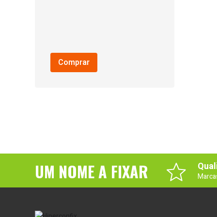
Comprar
UM NOME A FIXAR
Qual
Marca